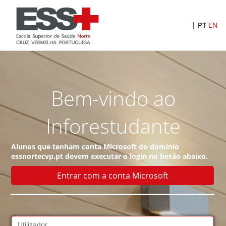
|
PT
EN
Bem-vindo ao
Inforestudante
Alunos que tenham conta
Microsoft
do domínio
essnortecvp.pt
devem executar o login no botão abaixo.
Entrar com a conta Microsoft